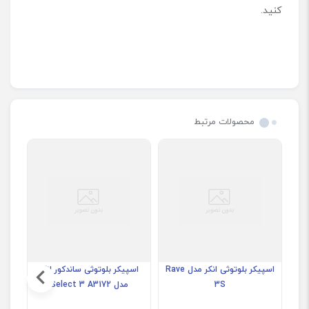
کنید.
محصولات مرتبط
اسپیکر بلوتوثی انکر مدل Rave
اسپیکر بلوتوثی ساندکور انکر
3S
مدل Select 3 A3172