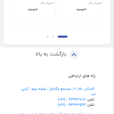
اسپیکر انکر
اسپیکر انکر
اسپیک
ناموجود
ناموجود
بازگشت به بالا
راه های ارتباطی
اکباتان ، فاز 2 ، مجتمع مگامال ، طبقه دوم ، آیتی
لند
تلفن:
44632702 - (021)
تلفن:
44632546 - (021)