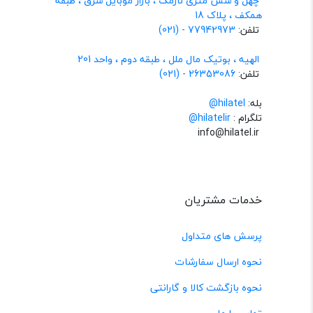
چهل و شش متری نارمک ، بازار موبایل شرق ، طبقه
همکف ، پلاک 18
تلفن:
77942973 - (021)
الهیه ، بوتیک مال ملل ، طبقه دوم ، واحد 201
تلفن:
26353086 - (021)
بله:
hilatel@
تلگرام :
@hilatelir
info@hilatel.ir
خدمات مشتریان
پرسش های متداول
نحوه ارسال سفارشات
نحوه بازگشت کالا و گارانتی