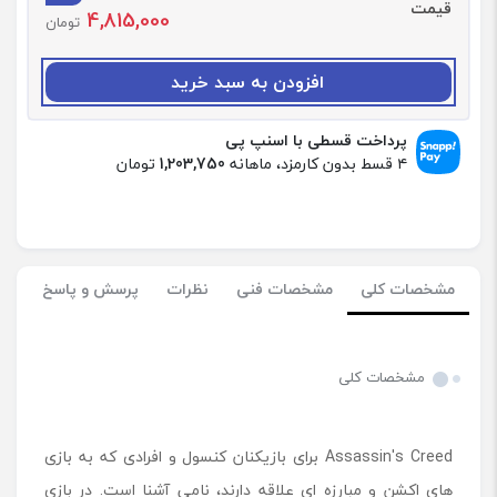
قیمت
4,815,000
د
تومان
:
د
افزودن به سبد خرید
ی
س
ک
پرداخت قسطی با اسنپ پی
ب
۴ قسط بدون کارمزد، ماهانه
1,203,750
تومان
ا
ز
ی
A
s
مشخصات کلی
مشخصات فنی
نظرات
پرسش و پاسخ
s
a
s
s
مشخصات کلی
i
n
'
Assassin's Creed برای بازیکنان کنسول و افرادی که به بازی
s
C
های اکشن و مبارزه ای علاقه دارند، نامی آشنا است. در بازی