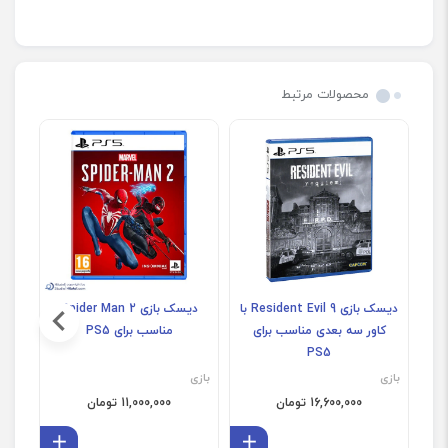
محصولات مرتبط
دیسک بازی Resident Evil 9 با
دیسک بازی Spider Man 2
کاور سه بعدی مناسب برای
مناسب برای PS5
PS5
بازی
بازی
بازی
16,600,000 تومان
11,000,000 تومان
افزودن به سبد
افزودن 