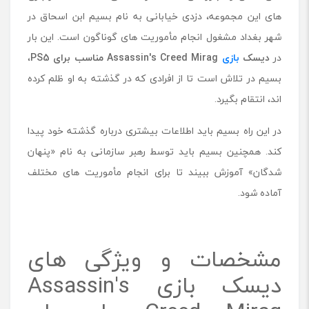
r
های این مجموعه، دزدی خیابانی به نام بسیم ابن اسحاق در
e
e
شهر بغداد مشغول انجام مأموریت های گوناگون است. این بار
d
در
دیسک
بازی
Assassin's Creed Mirag
مناسب برای
PS5
،
M
بسیم در تلاش است تا از افرادی که در گذشته به او ظلم کرده
i
r
اند، انتقام بگیرد.
a
g
در این راه بسیم باید اطلاعات بیشتری درباره گذشته خود پیدا
e
کند. همچنین بسیم باید توسط رهبر سازمانی به نام «پنهان
م
ن
شدگان» آموزش ببیند تا برای انجام مأموریت های مختلف
ا
آماده شود.
س
ب
ب
ر
مشخصات و ویژگی های
ا
ی
دیسک بازی Assassin's
P
S