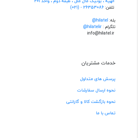
الهیه ، بوتیک مال ملل ، طبقه دوم ، واحد 201
تلفن:
26353086 - (021)
بله:
hilatel@
تلگرام :
@hilatelir
info@hilatel.ir
خدمات مشتریان
پرسش های متداول
نحوه ارسال سفارشات
نحوه بازگشت کالا و گارانتی
تماس با ما