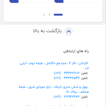
بازگشت به بالا
راه های ارتباطی
اکباتان ، فاز 2 ، مجتمع مگامال ، طبقه دوم ، آیتی
لند
تلفن:
44632702 - (021)
تلفن:
44632546 - (021)
چهل و شش متری نارمک ، بازار موبایل شرق ، طبقه
همکف ، پلاک 18
تلفن:
77942973 - (021)