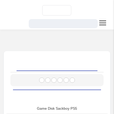
ورود
|
سبد خرید
هیلاتل
کنسول بازی
بازی
دیسک بازی Sackboy مناسب برای PS5
ناموجود
دیسک بازی Sackboy مناسب برای PS5
Game Disk Sackboy PS5