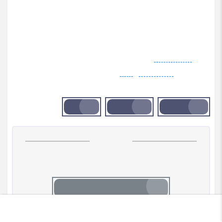
سازگار با PS5
دارای ژانر اکشن پلتفرمینگ
قابلیت بازی 1 تا 4 نفر آفلاین و آنلاین
مناسب تمام سنین
برند :
Sumo Digital
دسته بندی :
کنسول بازی
,
بازی
پشتیبانی
واتساپ
تلگرام
بله
ناموجود
این کالا فعلا موجود نیست اما می‌توانید زنگوله را بزنید تا به
محض موجود شدن، به شما خبر دهیم
موجود شد به من اطلاع بده
×
تماس با ما
پشتیبانی
علاقه مندی ها
هیلاتل
سبد خرید
حساب کاربری