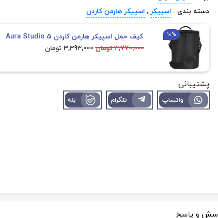
دسته بندی :
اسپیکر
,
اسپیکر هارمن کاردن
10%
کیف حمل اسپیکر هارمن کاردن Aura Studio 5
3,770,000 تومان
3,393,000 تومان
پشتیبانی
واتساپ
تلگرام
بله
سش و پاسخ