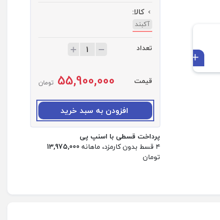
کالا:
آکبند
تعداد
ت
ع
افزودن به سبد
د
55,900,000
ا
قیمت
تومان
د
:
ا
افزودن به سبد خرید
س
پ
پرداخت قسطی با اسنپ پی
ی
۴ قسط بدون کارمزد، ماهانه
13,975,000
ک
تومان
ر
ب
ل
و
ت
و