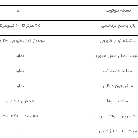
نسخه بلوتوث
5.4
بازه پاسخ فرکانسی
45 هرتز تا 20 کیلوهرتز
بیشینه توان خروجی
مجموع توان خروجی 160 وات
بلیت اتصال فلش مموری
ندارد
استاندارد ضد آب
ندارد
میکروفون داخلی
ندارد
تعداد درایوها
مجموع ۸ درایور
ت جریان و ولتاژ ورودی
100 ولت تا 240 ولت
مدت زمان شارژ شدن
-