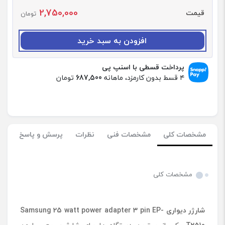
د
2,750,000
قیمت
ا
تومان
د
:
افزودن به سبد خرید
ا
د
ا
پرداخت قسطی با اسنپ پی
پ
۴ قسط بدون کارمزد، ماهانه
687,500
تومان
ت
و
ر
2
5
مشخصات کلی
مشخصات فنی
نظرات
پرسش و پاسخ
و
ا
ت
3
مشخصات کلی
پ
ی
ن
شارژر دیواری Samsung 25 watt power adapter 3 pin EP-
س
ا