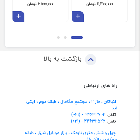
11,300,000 تومان
6,500,000 تومان
افزودن به سبد
افزودن 
بازگشت به بالا
راه های ارتباطی
اکباتان ، فاز 2 ، مجتمع مگامال ، طبقه دوم ، آیتی
لند
تلفن:
44632702 - (021)
تلفن:
44632546 - (021)
چهل و شش متری نارمک ، بازار موبایل شرق ، طبقه
همکف ، پلاک 18