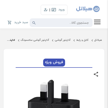
ورود
|
سبد خرید
هیلاتل
کابل و رابط
آداپتور گوشی
آداپتور گوشی سامسونگ
اداپتور 25 وات 3 پین سامسونگ مدل EP-T2510
فروش ویژه