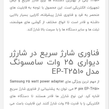
T2510
یکی از بهترین دستگاه ها برای شارژ سریع و ایمن
م
تجهیزات الکتریکی است. این محصول با توجه به قابلیت های
س
منحصر به فرد و فناوری شارژ پیشرفته، کارایی بسیار بالایی
و
ن
داشته و قادر است تا انواع مختلف از گوشی های هوشمند،
گ
تبلت ها و سایر دستگاه ها را با سرعت بالا شارژ کند.
م
د
ل
E
فناوری شارژ سریع در شارژر
P
-
دیواری 25 وات سامسونگ
T
2
مدل EP-T2510
5
1
از مهم ترین ویژگی های
0
Samsung 25 watt power adapter
3 pin EP-T2510
می توان به پشتیبانی از فناوری شارژ سریع
اشاره کرد. این نوع شارژر ها قادر هستند تا دستگاه های
الکتریکی را با قدرت 25 وات شارژ کنند. این قابلیت باعث می