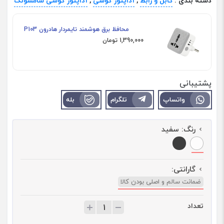
دسته بندی :
کابل و رابط
,
آداپتور گوشی
,
آداپتور گوشی سامسونگ
محافظ برق هوشمند تایمردار هادرون P103
1,390,000 تومان
پشتیبانی
واتساپ
تلگرام
بله
رنگ:
سفید
گارانتی:
ضمانت سالم و اصلی بودن کالا
تعداد
ت
ع