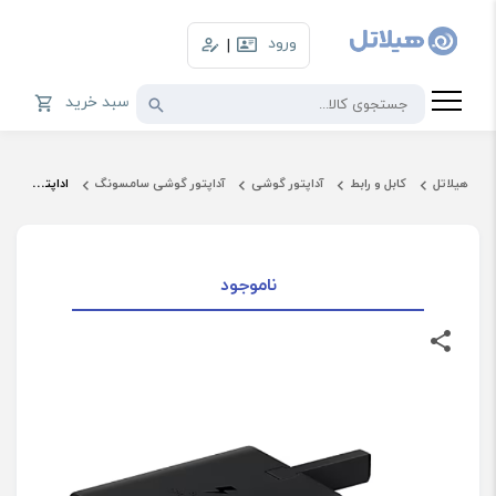
ورود
|
سبد خرید
هیلاتل
کابل و رابط
آداپتور گوشی
آداپتور گوشی سامسونگ
اداپتور 45 وات 3 پین همراه با کابل سامسونگ مدل EP-T4511
ناموجود