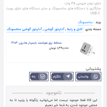
دارای توان خروجی 45 وات
سازگاری با دستگاه‌ های سامسونگ و سایر دستگاه‌ های دارای پورت
USB-C
برند :
سامسونگ
دسته بندی :
کابل و رابط
,
آداپتور گوشی
,
آداپتور گوشی سامسونگ
محافظ برق هوشمند تایمردار هادرون P103
1,390,000 تومان
پشتیبانی
واتساپ
تلگرام
بله
ناموجود
این کالا فعلا موجود نیست اما می‌توانید زنگوله را بزنید تا به
محض موجود شدن، به شما خبر دهیم