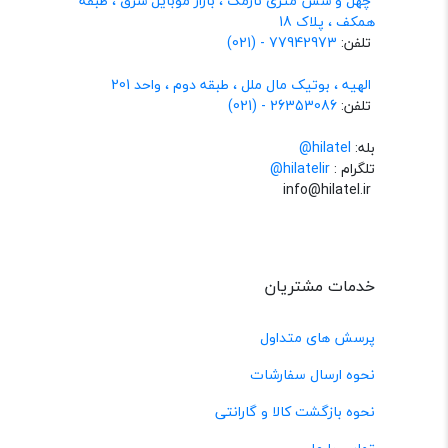
چهل و شش متری نارمک ، بازار موبایل شرق ، طبقه
همکف ، پلاک 18
تلفن:
77942973 - (021)
الهیه ، بوتیک مال ملل ، طبقه دوم ، واحد 201
تلفن:
26353086 - (021)
بله:
hilatel@
تلگرام :
@hilatelir
info@hilatel.ir
خدمات مشتریان
پرسش های متداول
نحوه ارسال سفارشات
نحوه بازگشت کالا و گارانتی