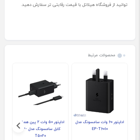
توانید از فروشگاه هیلاتل با قیمت رقابتی تر سفارش دهید.
محصولات مرتبط
اداپتور 60 وات سامسونگ مدل
اداپتور 50 وات 2 پین همراه با
EP-T6010
کابل سامسونگ مدل EP-
سا
T5020