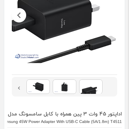
اداپتور 45 وات 3 پین همراه با کابل سامسونگ مدل EP-T4511
Samsung 45W Power Adapter With USB-C Cable (5A/1.8m) T4511