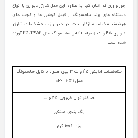
جور و وزن کم اشاره کرد. به علاوه، این مدل شارژر دیواری با انواع
دستگاه‌ های برند سامسونگ از قبیل گوشی ها و گجت های
هوشمند مختلف سازگار است. در جدول زیر، مشخصات
شارژر
دیواری
45
وات همراه با کابل سامسونگ مدل
EP-T4511
آورده
شده است.
مشخصات اداپتور 45 وات 3 پین همراه با کابل سامسونگ
مدل EP-T4511
حداکثر توان خروجی: 45 وات
رنگ بندی: مشکی
وزن: 100.1 گرم