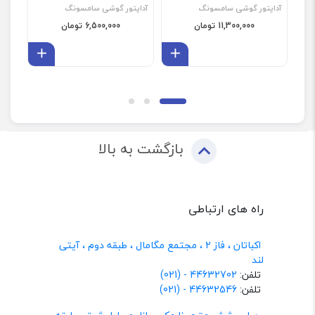
آداپتور گوشی سامسونگ
آداپتور گوشی سامسونگ
آداپ
11,300,000 تومان
6,500,000 تومان
افزودن به سبد
افزودن 
بازگشت به بالا
راه های ارتباطی
اکباتان ، فاز 2 ، مجتمع مگامال ، طبقه دوم ، آیتی
لند
تلفن:
44632702 - (021)
تلفن:
44632546 - (021)