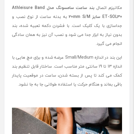
ز
مکانیزم اتصال
بند ساعت سامسونگ مدل
Athleisure Band
2
0
ET-SOL30
سایز
20mm S/M
به بدنه ساعت از نوع نصب و
m
جداسازی با یک کلیک است. با فشردن دکمه تعبیه شده، بند
m
S
بدون نیاز به ابزار جدا می شود و نصب آن نیز به همان سادگی
/
انجام می گیرد.
M
این بند در اندازه Small/Medium عرضه شده و برای مچ هایی با
اندازه 13 تا 19 سانتی متر مناسب است. ساختار قابل تنظیم بند
کمک می کند تا پس از بسته شدن، ساعت در موقعیت پایدار
باقی بماند و هنگام حرکت یا استفاده طولانی جا به جا نشود.