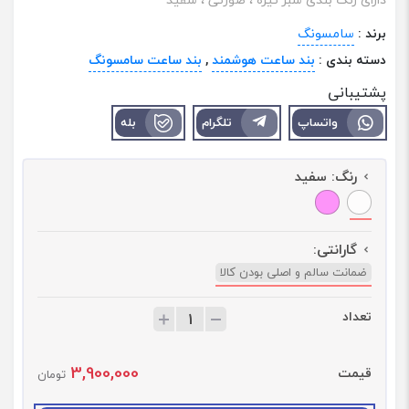
برند :
سامسونگ
دسته بندی :
بند ساعت هوشمند
,
بند ساعت سامسونگ
پشتیبانی
واتساپ
تلگرام
بله
رنگ:
سفید
گارانتی:
ضمانت سالم و اصلی بودن کالا
تعداد
ت
ع
د
3,900,000
قیمت
ا
تومان
د