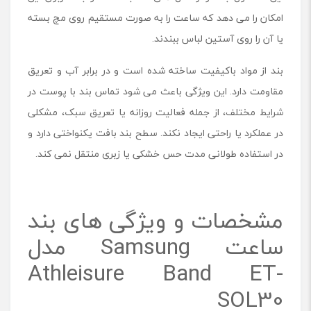
e
امکان را می دهد که ساعت را به صورت مستقیم روی مچ بسته
i
یا آن را روی آستین لباس ببندند.
s
u
r
بند از مواد باکیفیت ساخته شده است و در برابر آب و تعریق
e
مقاومت دارد. این ویژگی باعث می شود تماس بند با پوست در
B
شرایط مختلف، از جمله فعالیت روزانه یا تعریق سبک، مشکلی
a
n
در عملکرد یا راحتی ایجاد نکند. سطح بند بافت یکنواختی دارد و
d
در استفاده طولانی مدت حس خشکی یا زبری منتقل نمی کند.
E
T
-
S
مشخصات و ویژگی های بند
O
L
ساعت Samsung مدل
3
0
Athleisure Band ET-
س
SOL30
ا
ی