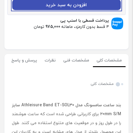
:
افزودن به سبد خرید
ب
ن
د
پرداخت قسطی با اسنپ پی
س
۴ قسط بدون کارمزد، ماهانه
975,000
تومان
ا
ع
ت
س
ا
مشخصات کلی
مشخصات فنی
نظرات
پرسش و پاسخ
م
س
و
ن
مشخصات کلی
گ
م
د
بند ساعت سامسونگ مدل
Athleisure Band ET-SOL30
سایز
ل
A
20mm S/M
برای کاربرانی طراحی شده است که ساعت هوشمند
t
را در طول روز و در موقعیت های متنوع استفاده می کنند. طول
h
این محصول بلندتر از مدل های مشابه است و به کاربران این
l