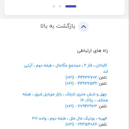
بازگشت به بالا
راه های ارتباطی
اکباتان ، فاز 2 ، مجتمع مگامال ، طبقه دوم ، آیتی
لند
تلفن:
44632702 - (021)
تلفن:
44632546 - (021)
چهل و شش متری نارمک ، بازار موبایل شرق ، طبقه
همکف ، پلاک 18
تلفن:
77942973 - (021)
الهیه ، بوتیک مال ملل ، طبقه دوم ، واحد 201
تلفن:
26353086 - (021)