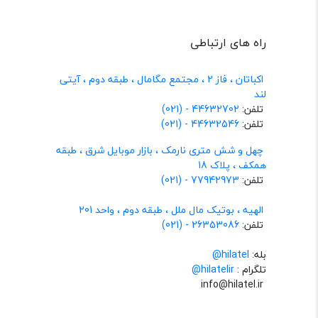
راه های ارتباطی
اکباتان ، فاز 2 ، مجتمع مگامال ، طبقه دوم ، آیتی
لند
تلفن:
44632702 - (021)
تلفن:
44632546 - (021)
چهل و شش متری نارمک ، بازار موبایل شرق ، طبقه
همکف ، پلاک 18
تلفن:
77942973 - (021)
الهیه ، بوتیک مال ملل ، طبقه دوم ، واحد 201
تلفن:
26353086 - (021)
بله:
hilatel@
تلگرام :
@hilatelir
info@hilatel.ir