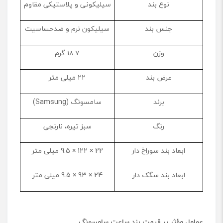
نوع بند
سیلیکونی و پلاستیکی مقاوم
a
x
y
جنس بند
سیلیکون نرم و ضدحساسیت
F
i
وزن
۱۸.۷ گرم
t
3
عرض بند
۲۲ میلی ‌متر
برند
سامسونگ (Samsung)
رنگ
سبز تیره، نارنجی
ابعاد بند سوراخ دار
22 × 122 × 9.5 میلی متر
ابعاد بند سگک دار
24 × 93 × 9.5 میلی متر
عوامل مؤثر بر قیمت بند ساعت سامسونگ