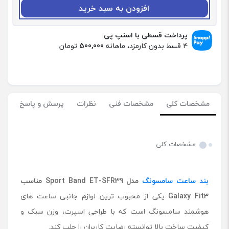
:
افزودن به سبد خرید
ب
ن
د
پرداخت قسطی با اسنپ پی
س
۴ قسط بدون کارمزد، ماهانه
500,000
تومان
ا
ع
ت
س
ا
مشخصات کلی
مشخصات فنی
نظرات
پرسش و پاسخ
م
س
و
ن
مشخصات کلی
گ
م
د
بند ساعت سامسونگ
مدل
Sport Band ET-SFR39
مناسب
ل
S
Galaxy Fit3
یکی از محبوب ترین لوازم جانبی ساعت های
p
هوشمند سامسونگ است که با طراحی اسپرت، وزن سبک و
o
کیفیت ساخت بالا توانسته رضایت کاربران را جلب کند.
r