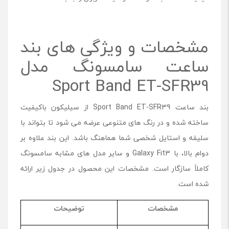
t
B
a
مشخصات و ویژگی های بند
n
d
ساعت سامسونگ مدل
E
T
Sport Band ET-SFR39
-
S
F
بند ساعت Sport Band ET-SFR39 از سیلیکون باکیفیت
R
ساخته شده و در رنگ های متنوعی عرضه می شود تا بتواند با
3
9
سلیقه و استایل شخصی شما هماهنگ باشد. این بند علاوه بر
م
دوام بالا، با Galaxy Fit3 و سایر مدل های مشابه سامسونگ
ن
کاملاً سازگار است. مشخصات این محصول در جدول زیر ارائه
ا
س
شده است.
ب
G
مشخصات
توضیحات
a
l