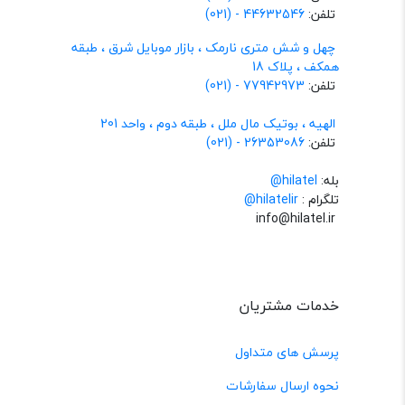
تلفن:
44632546 - (021)
چهل و شش متری نارمک ، بازار موبایل شرق ، طبقه
همکف ، پلاک 18
تلفن:
77942973 - (021)
الهیه ، بوتیک مال ملل ، طبقه دوم ، واحد 201
تلفن:
26353086 - (021)
بله:
hilatel@
تلگرام :
@hilatelir
info@hilatel.ir
خدمات مشتریان
پرسش های متداول
نحوه ارسال سفارشات