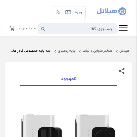
ورود
|
سبد خرید
هیلاتل
هولدر موبایل و تبلت
پایه رومیزی
سه پایه مخصوص کاور های اورجینال مدل Gadget Case سامسونگ مدل GP-TOS911
ناموجود