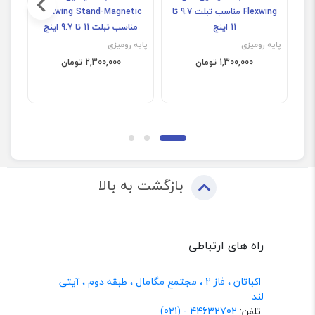
Flexwing مناسب تبلت 9.7 تا
Flexwing Stand-Magnetic
11 اینچ
مناسب تبلت 11 تا 9.7 اینچ
پایه رومیزی
پایه رومیزی
پایه
1,300,000 تومان
2,300,000 تومان
بازگشت به بالا
راه های ارتباطی
اکباتان ، فاز 2 ، مجتمع مگامال ، طبقه دوم ، آیتی
لند
تلفن:
44632702 - (021)