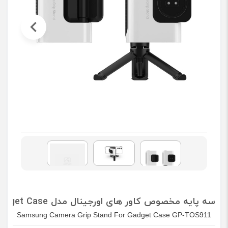
سه پایه مخصوص کاور های اورجینال مدل Gadget Case سامسونگ مدل GP-TOS911
Samsung Camera Grip Stand For Gadget Case GP-TOS911