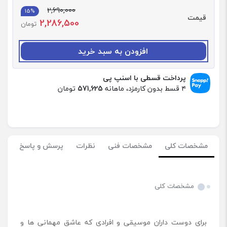
د
2,690,000
ا
15%
قیمت
2,286,500
د
تومان
:
ک
افزودن به سبد خرید
ی
ف
ح
پرداخت قسطی با اسنپ پی
م
۴ قسط بدون کارمزد، ماهانه
571,625
تومان
ل
ا
س
پ
ی
مشخصات کلی
مشخصات فنی
نظرات
پرسش و پاسخ
ک
ر
P
a
مشخصات کلی
r
t
y
برای دوست داران موسیقی و افرادی که عاشق مهمانی ‌ها و
B