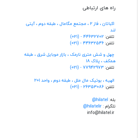
راه های ارتباطی
اکباتان ، فاز 2 ، مجتمع مگامال ، طبقه دوم ، آیتی
لند
تلفن:
44632702 - (021)
تلفن:
44632546 - (021)
چهل و شش متری نارمک ، بازار موبایل شرق ، طبقه
همکف ، پلاک 18
تلفن:
77942973 - (021)
الهیه ، بوتیک مال ملل ، طبقه دوم ، واحد 201
تلفن:
26353086 - (021)
بله:
hilatel@
تلگرام :
@hilatelir
info@hilatel.ir