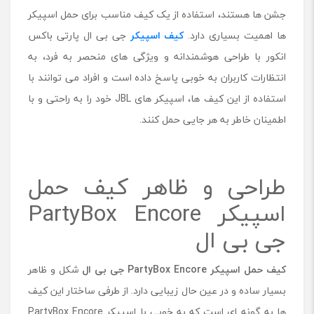
o
جشن‌ ها هستند، استفاده از یک کیف مناسب برای حمل اسپیکر
x
ها اهمیت بسیاری دارد.
کیف اسپیکر
جی بی ال پارتی باکس
E
انکور
n
با طراحی هوشمندانه و ویژگی‌ های منحصر به ‌فرد، به
c
انتظارات کاربران به خوبی پاسخ داده است و افراد می توانند با
o
استفاده از این کیف ها، اسپیکر های JBL خود را به راحتی و با
r
e
اطمینان خاطر به هر جایی حمل کنند.
ج
ی
ب
ی
طراحی و ظاهر کیف حمل
ا
اسپیکر PartyBox Encore
ل
جی بی ال
کیف حمل اسپیکر PartyBox Encore جی بی ال
شکل و ظاهر
بسیار ساده و در عین حال زیبایی دارد. از طرفی ساختار این کیف
ها به گونه ای است که به خوبی با اسپیکر PartyBox Encore