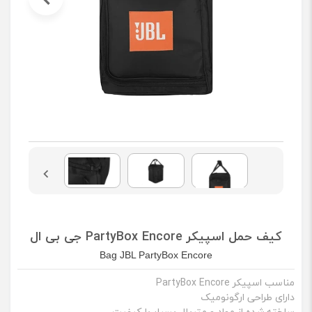
کیف حمل اسپیکر PartyBox Encore جی بی ال
Bag JBL PartyBox Encore
مناسب اسپیکر PartyBox Encore
دارای طراحی ارگونومیک
ساخته شده از مواد و متریال بسیار با کیفیت