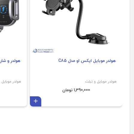
هولدر موبایل ایکس او مدل C85
هولدر و شارژ
هولدر موبایل و تبلت
هولدر موبایل 
1,390,000 تومان
افزودن به سبد