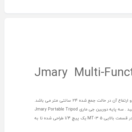
Jmary Multi-Function Mini Tr
سه پایه MT-35 تولید شده توسط کمپانی JMARY می باشد که بیشینه ارتفاع آن 23 سانتی متر ، حداقل ارتفاع آن 12 سانتی متر و ارتفاع آن در حالت جمع شده 24 سانتی متر می باشد.
یکی از ویژگی های با اهمیت این سه پایه قابلیت تبدیل آن به تک پایه می باشد که شما می توانید در صورت نیاز از آن استفاده نمایید . سه پایه دوربین جی ماری Jmary Portable Tripod
MT-35 دارای تحمل وزن با بیشینه وزن 2 کیلوگرم می باشد و وزن خود این 3 پایه 280 گرم می باشد. همچنین لازم به ذکر است که در قسمت بالایی MT-3 5 یک پیچ 1/4 طراحی شده تا به