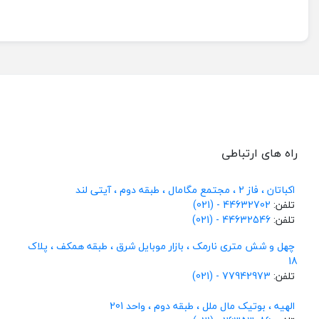
راه های ارتباطی
اکباتان ، فاز 2 ، مجتمع مگامال ، طبقه دوم ، آیتی لند
تلفن:
44632702 - (021)
تلفن:
44632546 - (021)
چهل و شش متری نارمک ، بازار موبایل شرق ، طبقه همکف ، پلاک
18
تلفن:
77942973 - (021)
الهیه ، بوتیک مال ملل ، طبقه دوم ، واحد 201