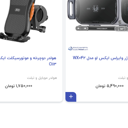
ر وایرلس ایکس او مدل WX042
هولدر دوچرخه و موتورسیکلت ایک
C113
و تبلت
هولدر موبایل و تبلت
5,490,000 تومان
1,750,000 تومان
افزودن به سبد