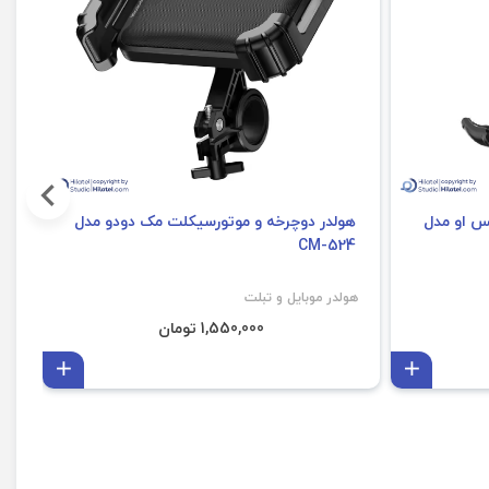
س او مدل
هولدر دوچرخه و موتورسیکلت مک دودو مدل
CM-524
هولدر موبایل و تبلت
5
1,550,000 تومان
افزودن به سبد
افزودن
هو