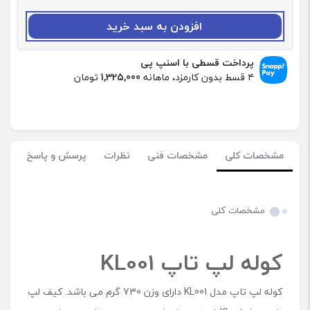
د
:
افزودن به سبد خرید
ک
و
ل
پرداخت قسطی با اسنپ پی
ه
۴ قسط بدون کارمزد، ماهانه
1,325,000
تومان
پ
ش
ت
ی
ل
مشخصات کلی
مشخصات فنی
نظرات
پرسش و پاسخ
پ
ت
ا
پ
مشخصات کلی
م
د
ل
کوله لپ تاپ KL001
K
L
کوله لپ تاپ مدل KL001 دارای وزن 730 گرم می باشد. کیف لپ
0
0