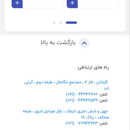
افزودن به سبد
افزودن 
بازگشت به بالا
راه های ارتباطی
اکباتان ، فاز 2 ، مجتمع مگامال ، طبقه دوم ، آیتی
لند
تلفن:
44632702 - (021)
تلفن:
44632546 - (021)
چهل و شش متری نارمک ، بازار موبایل شرق ، طبقه
همکف ، پلاک 18
تلفن:
77942973 - (021)