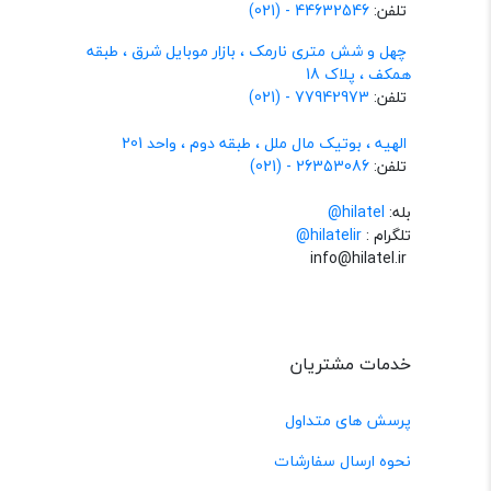
تلفن:
44632546 - (021)
چهل و شش متری نارمک ، بازار موبایل شرق ، طبقه
همکف ، پلاک 18
تلفن:
77942973 - (021)
الهیه ، بوتیک مال ملل ، طبقه دوم ، واحد 201
تلفن:
26353086 - (021)
بله:
hilatel@
تلگرام :
@hilatelir
info@hilatel.ir
خدمات مشتریان
پرسش های متداول
نحوه ارسال سفارشات