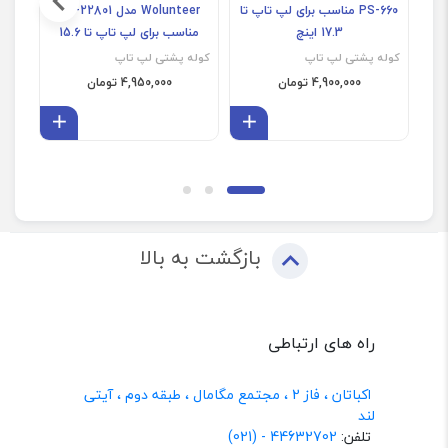
PS-660 مناسب برای لپ تاپ تا
Wolunteer مدل MJ-22801
17.3 اینچ
مناسب برای لپ تاپ تا 15.6
اینچ
کوله پشتی لپ تاپ
کوله پشتی لپ تاپ
کوله
4,900,000 تومان
4,950,000 تومان
افزودن به سبد
افزودن 
بازگشت به بالا
راه های ارتباطی
اکباتان ، فاز 2 ، مجتمع مگامال ، طبقه دوم ، آیتی
لند
تلفن:
44632702 - (021)