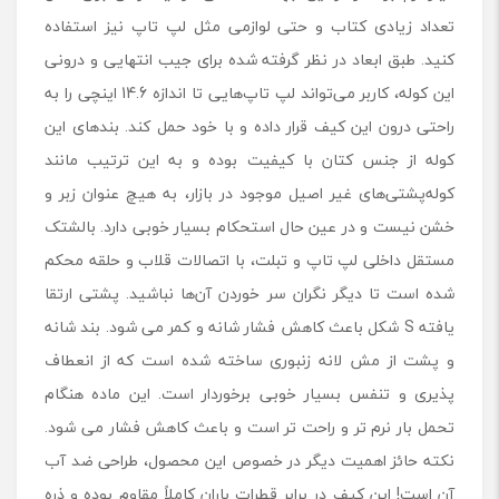
تعداد زیادی کتاب و حتی لوازمی مثل لپ تاپ نیز استفاده
کنید. طبق ابعاد در نظر گرفته شده برای جیب انتهایی و درونی
این کوله، کاربر می‌تواند لپ تاپ‌هایی تا اندازه 14.6 اینچی را به
راحتی درون این کیف قرار داده و با خود حمل کند. بند‌های این
کوله از جنس کتان با کیفیت بوده و به این ترتیب مانند
کوله‌پشتی‌های غیر اصیل موجود در بازار، به هیچ عنوان زبر و
خشن نیست و در عین حال استحکام بسیار خوبی دارد. بالشتک
مستقل داخلی لپ تاپ و تبلت، با اتصالات قلاب و حلقه محکم
شده است تا دیگر نگران سر خوردن آن‌ها نباشید. پشتی ارتقا
یافته S شکل باعث کاهش فشار شانه و کمر می شود. بند شانه
و پشت از مش لانه زنبوری ساخته شده است که از انعطاف
پذیری و تنفس بسیار خوبی برخوردار است. این ماده هنگام
تحمل بار نرم تر و راحت تر است و باعث کاهش فشار می شود.
نکته حائز اهمیت دیگر در خصوص این محصول، طراحی ضد آب
آن است! این کیف در برابر قطرات باران کاملاً مقاوم بوده و ذره