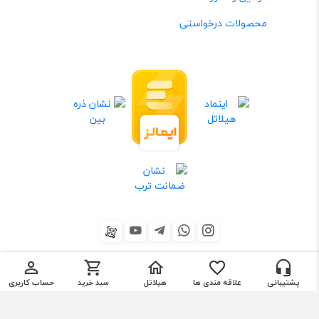
محصولات درخواستی
×
تماس با ما
©تمامی حقوق متعلق به شرکت شهر جانبی هیلاتل می باشد.
پشتیبانی
علاقه مندی ها
هیلاتل
سبد خرید
حساب کاربری
sitemap
09365518199