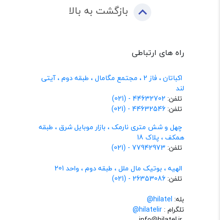
بازگشت به بالا
راه های ارتباطی
اکباتان ، فاز 2 ، مجتمع مگامال ، طبقه دوم ، آیتی
لند
تلفن:
44632702 - (021)
تلفن:
44632546 - (021)
چهل و شش متری نارمک ، بازار موبایل شرق ، طبقه
همکف ، پلاک 18
تلفن:
77942973 - (021)
الهیه ، بوتیک مال ملل ، طبقه دوم ، واحد 201
تلفن:
26353086 - (021)
بله:
hilatel@
تلگرام :
@hilatelir
info@hilatel.ir