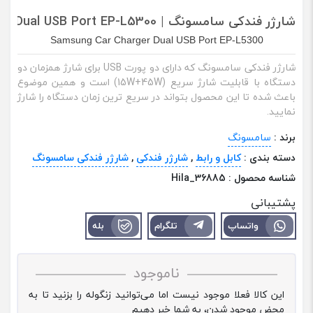
شارژر فندکی سامسونگ | Samsung Car Charger Dual USB Port EP-L5300
Samsung Car Charger Dual USB Port EP-L5300
شارژر فندکی سامسونگ که دارای دو پورت USB برای شارژ همزمان دو
دستگاه با قابلیت شارژ سریع (15W+45W) است و همین موضوع
باعث شده تا این محصول بتواند در سریع ترین زمان دستگاه را شارژ
نمایید.
برند :
سامسونگ
دسته بندی :
کابل و رابط
,
شارژر فندکی
,
شارژر فندکی سامسونگ
شناسه محصول :
Hila_36885
پشتیبانی
واتساپ
تلگرام
بله
ناموجود
این کالا فعلا موجود نیست اما می‌توانید زنگوله را بزنید تا به
محض موجود شدن، به شما خبر دهیم