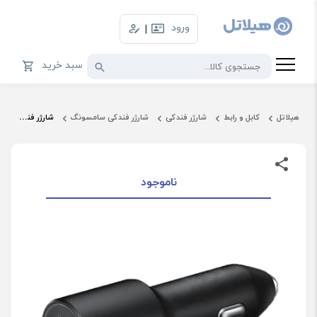
ورود
|
سبد خرید
هیلاتل
کابل و رابط
شارژر فندکی
شارژر فندکی سامسونگ
شارژر فندکی سامسونگ | Samsung Car Charger Dual USB Port EP-L5300
ناموجود