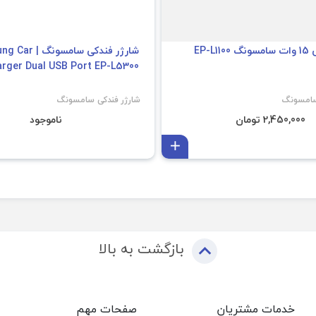
EP-L
شارژر فندکی سامسون
rger Dual USB Port EP-L5300
سامسونگ
شارژر فندکی سامسونگ
2,450,000 تومان
ناموجود
افزودن به سبد
بازگشت به بالا
خدمات مشتریان
صفحات مهم