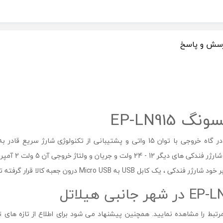
سش و پاسخ
شارژر فندکی 15 وات سامسونگ مدل EP-LN915 با یک در گاه خروجی با توان 15 واتی و 
بط را مشاهده نمایید. همچنین پیشنهاد می شود برای اطلاع از تازه های 