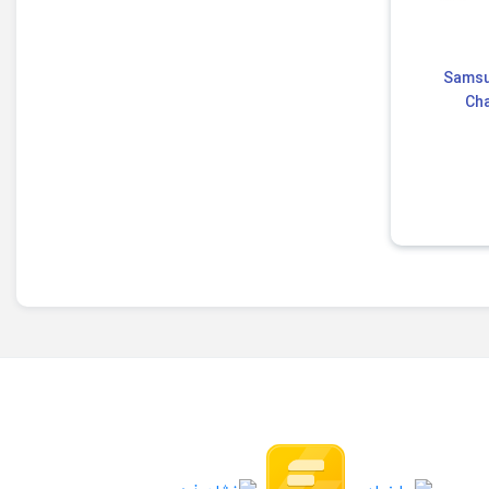
گ | Samsung Car
Cha