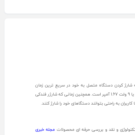
پشتیبانی از تکنولوژی شارژ سریع قادر به شارژ کردن دستگاه متصل به خود در سریع ترین زمان
ممکن می باشد، ولتاژ ورودی این شارژر فندکی مانند همه شارژر فندکی های دیگر 12 - 24 ولت و جریان و ولتاژ خروجی آن 5 ولت 2 آمپر یا 9 ولت 1.67 آمپر است. همچنین زمانی که شارژر فندکی
تکنولوژی و نقد و بررسی حرفه ای محصولات
مجله خبری