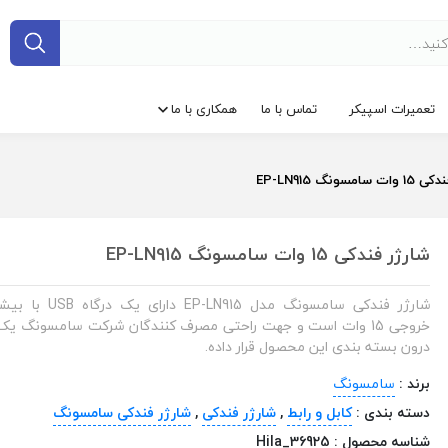
تعمیرات اسپیکر
تماس با ما
همکاری با ما
امسونگ EP-LN915
شارژر فندکی 15 وات سامسونگ EP-LN915
شارژر فندکی سامسونگ مدل P-LN915
خروجی 15 وات است و جهت راحتی مصرف کنندگان شرکت سامسونگ یک 
درون بسته بندی این محصول قرار داده.
برند :
سامسونگ
دسته بندی :
کابل و رابط
,
شارژر فندکی
,
شارژر فندکی سامسونگ
شناسه محصول :
Hila_36925