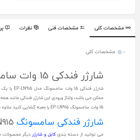
مشخصات کلی
مشخصات فنی
نظرات
پر
مشخصات کلی
شارژر فندکی 15 وات سامسونگ EP-LN915
15 وات سامسونگ EP-LN915 را جعبه گشایی کنید علاوه بر خود شارژر فندکی ، یک کابل USB به Micro USB درون جعبه کالا قرار گرفته تا کاربران به راحتی بتوانند دستگاهای خود را شارژ کنند.
شارژر فندکی سامسونگ
EP-LN915 در شهر جانبی هیلاتل
می توانید از دسته بندی
کابل و شارژر
دیگر محصولات مرت