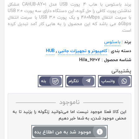
برند باسئوس با هاب 4 پورت USB مدل CAHUB-AY01 مشکل
نداشتن پورت کافی را حل کرده، این دستگاه دارای سه پورت USB 2.0
با سرعت انتقال 480Mbps و یک پورت USB 3.0 با سرعت انتقال
5Gbps می باشد که این محصول را به هابی کار آمد تبدیل کرده
است.
برند :
باسئوس
دسته بندی :
کامپیوتر و تجهیزات جانبی
,
HUB
شناسه محصول :
Hila_61207
پشتیبانی
واتساپ
تلگرام
بله
ناموجود
این کالا فعلا موجود نیست اما می‌توانید زنگوله را بزنید تا به
محض موجود شدن، به شما خبر دهیم
موجود شد به من اطلاع بده