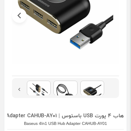
هاب 4 پورت USB باسئوس | Baseus 4In1 USB Hub Adapter CAHUB-AY01
Baseus 4In1 USB Hub Adapter CAHUB-AY01