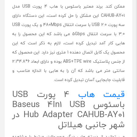
ممکن کند. برند معتبر باسئوس با هاب 4 پورت USB مدل
CAHUB-AY01 این مشکل را حل کرده است، این دستگاه دارای
سه پورت USB 2.0 با سرعت انتقال 480Mbps و یک پورت USB
3.0 با سرعت انتقال 5Gbps می باشد که این محصول را به
هابی کار آمد تبدیل کرده است، لازم به ذکر است که این
محصول یک کابل اتصال دهنده 1 متری نیز دارد. این محصول که
از جنس پلاستیک ABS+TPE wire بوده و دارای ابعاد 6*4.8*2.1
سانتی متر می باشد که آن را به هابی با اندازه مناسب و
قابلیت جابجایی آسان تبدیل کرده است.
قیمت هاب
4 پورت USB
باسئوس Baseus 4In1 USB
Hub Adapter CAHUB-AY01 در
شهر جانبی هیلاتل
می توانید از دسته هاب دیگر محصولات مرتبط را مشاهده