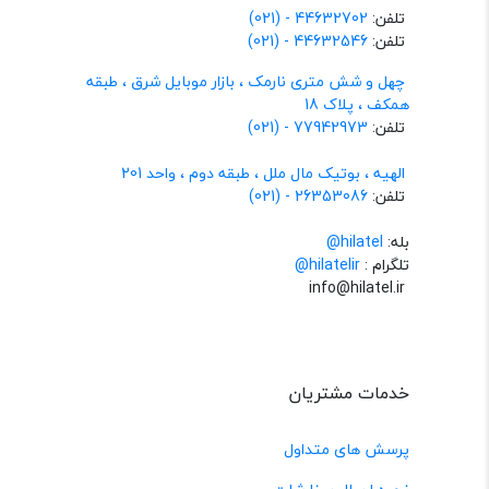
تلفن:
44632702 - (021)
تلفن:
44632546 - (021)
چهل و شش متری نارمک ، بازار موبایل شرق ، طبقه
همکف ، پلاک 18
تلفن:
77942973 - (021)
الهیه ، بوتیک مال ملل ، طبقه دوم ، واحد 201
تلفن:
26353086 - (021)
بله:
hilatel@
تلگرام :
@hilatelir
info@hilatel.ir
خدمات مشتریان
پرسش های متداول