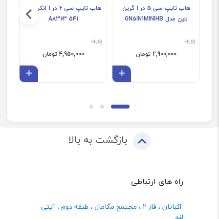
هاب تایپ سی 5 در 1 گرین
هاب تایپ سی 6 در 1 انکر مدل
لاین مدل GN5IN1MINIHB
541 A8363
HUB
HUB
HUB
2,900,000 تومان
4,950,000 تومان
افزودن به سبد
افزودن 
بازگشت به بالا
راه های ارتباطی
اکباتان ، فاز 2 ، مجتمع مگامال ، طبقه دوم ، آیتی
لند