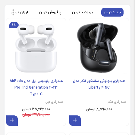
جدید ترین
پربازدید ترین
پرفروش ترین
ارزان ترین
گ
6%
فروش ویژه
فروش ویژه
هندزفری بلوتوثی ساندکور انکر مدل
هندزفری بلوتوثی اپل مدل AirPods
Pro 2nd Generation 2023
Liberty 4 NC
Type-C
هندزفری انکر
هندزفری اپل
8,590,000 تومان
35,626,000 تومان
37,900,000 تومان
افزودن به سبد
افز