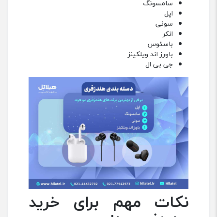
سامسونگ
اپل
سونی
انکر
باسئوس
باورز اند ویلکینز
جی بی ال
نکات مهم برای خرید