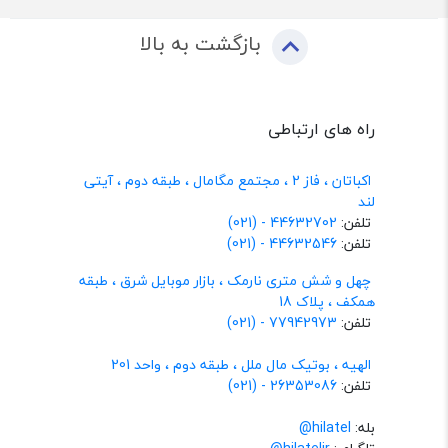
بازگشت به بالا
راه های ارتباطی
اکباتان ، فاز 2 ، مجتمع مگامال ، طبقه دوم ، آیتی
لند
تلفن:
44632702 - (021)
تلفن:
44632546 - (021)
چهل و شش متری نارمک ، بازار موبایل شرق ، طبقه
همکف ، پلاک 18
تلفن:
77942973 - (021)
الهیه ، بوتیک مال ملل ، طبقه دوم ، واحد 201
تلفن:
26353086 - (021)
بله:
hilatel@