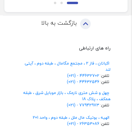
بازگشت به بالا
راه های ارتباطی
اکباتان ، فاز 2 ، مجتمع مگامال ، طبقه دوم ، آیتی
لند
تلفن:
44632702 - (021)
تلفن:
44632546 - (021)
چهل و شش متری نارمک ، بازار موبایل شرق ، طبقه
همکف ، پلاک 18
تلفن:
77942973 - (021)
الهیه ، بوتیک مال ملل ، طبقه دوم ، واحد 201
تلفن:
26353086 - (021)