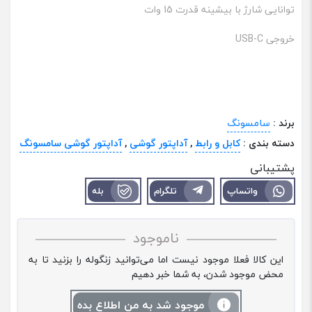
توانایی شارژ با بیشینه قدرت 15 وات
خروجی USB-C
برند :
سامسونگ
دسته بندی :
کابل و رابط
,
آداپتور گوشی
,
آداپتور گوشی سامسونگ
پشتیبانی
واتساپ
تلگرام
بله
ناموجود
این کالا فعلا موجود نیست اما می‌توانید زنگوله را بزنید تا به
محض موجود شدن، به شما خبر دهیم
موجود شد به من اطلاع بده