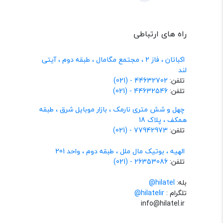
راه های ارتباطی
اکباتان ، فاز 2 ، مجتمع مگامال ، طبقه دوم ، آیتی
لند
تلفن:
44632702 - (021)
تلفن:
44632546 - (021)
چهل و شش متری نارمک ، بازار موبایل شرق ، طبقه
همکف ، پلاک 18
تلفن:
77942973 - (021)
الهیه ، بوتیک مال ملل ، طبقه دوم ، واحد 201
تلفن:
26353086 - (021)
بله:
hilatel@
تلگرام :
@hilatelir
info@hilatel.ir