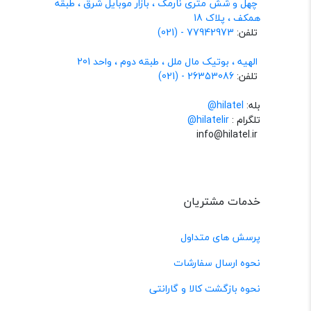
چهل و شش متری نارمک ، بازار موبایل شرق ، طبقه
همکف ، پلاک 18
تلفن:
77942973 - (021)
الهیه ، بوتیک مال ملل ، طبقه دوم ، واحد 201
تلفن:
26353086 - (021)
بله:
hilatel@
تلگرام :
@hilatelir
info@hilatel.ir
خدمات مشتریان
پرسش های متداول
نحوه ارسال سفارشات
نحوه بازگشت کالا و گارانتی