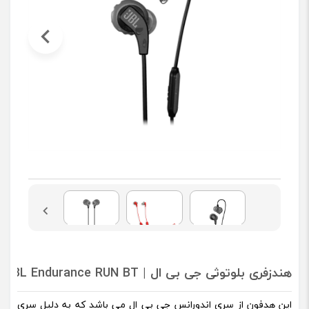
هندزفری بلوتوثی جی بی ال | JBL Endurance RUN BT
این هدفون از سری اندورانس جی بی ال می باشد که به دلیل سری