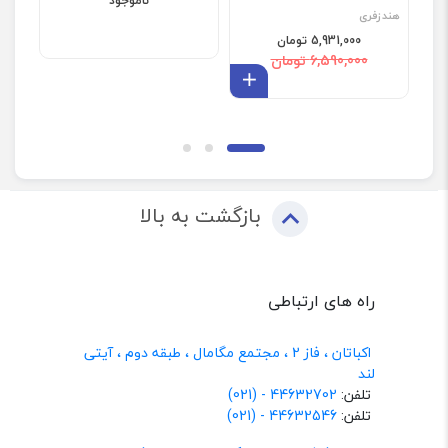
ناموجود
هندزفری
5,931,000 تومان
6,590,000 تومان
افزودن به سبد
بازگشت به بالا
راه های ارتباطی
اکباتان ، فاز 2 ، مجتمع مگامال ، طبقه دوم ، آیتی
لند
تلفن:
44632702 - (021)
تلفن:
44632546 - (021)