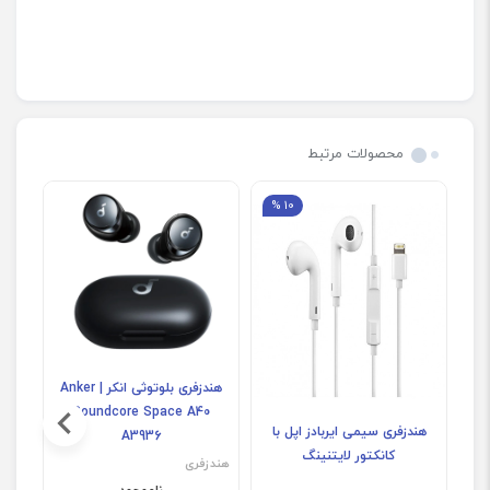
محصولات مرتبط
10 %
هندزفری بلوتوثی انکر | Anker
Soundcore Space A40
هندزفری سیمی ایربادز اپل با
A3936
کانکتور لایتنینگ
هندزفری
هندز