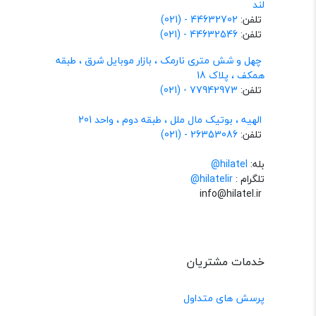
لند
تلفن:
44632702 - (021)
تلفن:
44632546 - (021)
چهل و شش متری نارمک ، بازار موبایل شرق ، طبقه
همکف ، پلاک 18
تلفن:
77942973 - (021)
الهیه ، بوتیک مال ملل ، طبقه دوم ، واحد 201
تلفن:
26353086 - (021)
بله:
hilatel@
تلگرام :
@hilatelir
info@hilatel.ir
خدمات مشتریان
پرسش های متداول