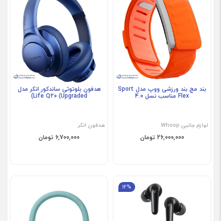
فروش ویژه
فروش ویژه
بند مچ بند ورزشی ووپ مدل Sport
هدفون بلوتوثی ساندکور انکر مدل
Flex مناسب نسل 4.0
Life Q20 (Upgraded)
لوازم جانبی Whoop
هدفون انکر
26,000,000 تومان
6,700,000 تومان
12%
فروش ویژه
فروش ویژه