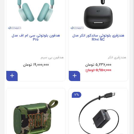
هندزفری بلوتوثی ساندکور انکر مدل
هدفون بلوتوثی سی ام اف مدل
Pro
R60i NC
هندزفری انکر
هدفون بی سیم
5,236,000 تومان
19,000,000 تومان
5,950,000 تومان
افزودن به سبد
افز
7%
فروش ویژه
فروش ویژه