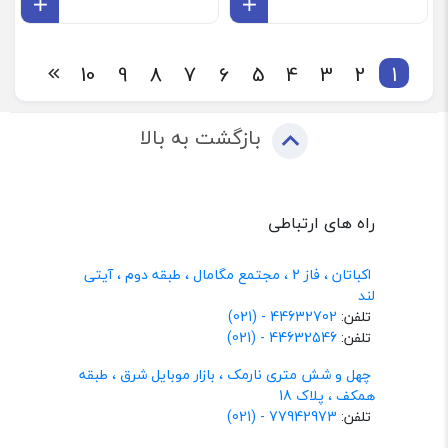
افزودن به سبد
افز
10
9
8
7
6
5
4
3
2
1
بازگشت به بالا
راه های ارتباطی
اکباتان ، فاز 2 ، مجتمع مگامال ، طبقه دوم ، آیتی
لند
تلفن:
44632702 - (021)
تلفن:
44632546 - (021)
چهل و شش متری نارمک ، بازار موبایل شرق ، طبقه
همکف ، پلاک 18
تلفن:
77942973 - (021)