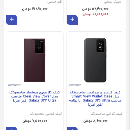
اسپیکر سونی
قلم لمسی
56,400,000 تومان
19,890,000 تومان
60,000,000 تومان
افزودن به سبد
افز
فروش ویژه
فروش ویژه
کیف کلاسوری هوشمند سامسونگ
کیف کلاسوری هوشمند سامسونگ
مدل Smart View Wallet Case
مدل Clear View Cover مناسب
مناسب Galaxy S26 Ultra (با برنامه
Galaxy S22 Ultra (غیر اصل)
/غیر اصل)
کیف گوشی سامسونگ
کیف گوشی سامسونگ
8,900,000 تومان
7,500,000 تومان