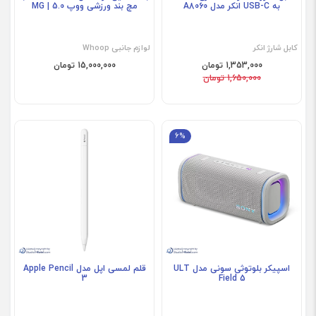
به USB-C انکر مدل A8060
مچ بند ورزشی ووپ 5.0 | MG
کابل شارژ انکر
لوازم جانبی Whoop
1,353,000 تومان
15,000,000 تومان
1,650,000 تومان
6%
فروش ویژه
فروش ویژه
اسپیکر بلوتوثی سونی مدل ULT
قلم لمسی اپل مدل Apple Pencil
3
Field 5