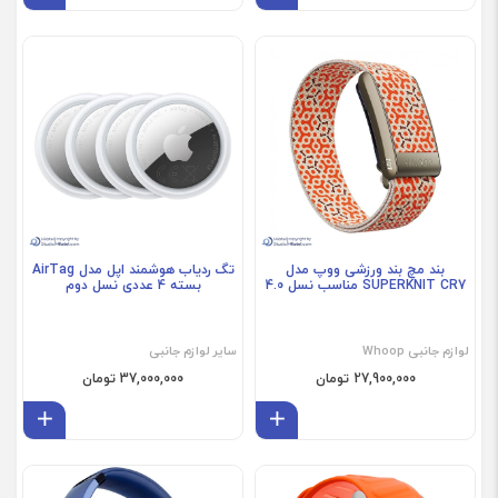
فروش ویژه
فروش ویژه
بند مچ بند ورزشی ووپ مدل
تگ ردیاب هوشمند اپل مدل AirTag
SUPERKNIT CR7 مناسب نسل 4.0
بسته 4 عددی نسل دوم
لوازم جانبی Whoop
سایر لوازم جانبی
27,900,000 تومان
37,000,000 تومان
افزودن به سبد
افز