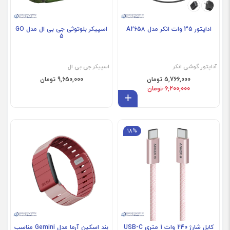
اداپتور 35 وات انکر مدل A2658
اسپیکر بلوتوثی جی بی ال مدل GO
5
آداپتور گوشی انکر
اسپیکر جی بی ال
5,766,000 تومان
9,650,000 تومان
6,200,000 تومان
افزودن به سبد
18%
فروش ویژه
فروش ویژه
کابل شارژ 240 وات 1 متری USB-C
بند اسکین آرما مدل Gemini مناسب