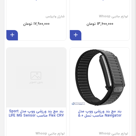
لوازم جانبی Whoop
شارژر وایرلس
13,600,000 تومان
17,900,000 تومان
افزودن به سبد
افز
فروش ویژه
فروش ویژه
بند مچ بند ورزشی ووپ مدل
بند مچ بند ورزشی ووپ مدل Sport
Navigator مناسب نسل 5.0
Flex CR7 مناسب LIFE MG Sensor
لوازم جانبی Whoop
لوازم جانبی Whoop